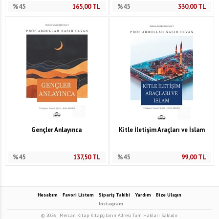
%45
165,00
TL
%45
330,00
TL
Gençler Anlayınca
Kitle İletişim Araçları ve İslam
%45
137,50
TL
%45
99,00
TL
Hesabım
Favori Listem
Sipariş Takibi
Yardım
Bize Ulaşın
Instagram
© 2026
Mercan Kitap Kitapçıların Adresi Tüm Hakları Saklıdır