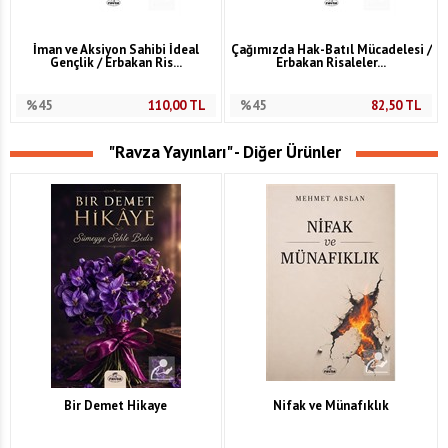
İman ve Aksiyon Sahibi İdeal
Çağımızda Hak-Batıl Mücadelesi /
Gençlik / Erbakan Ris...
Erbakan Risaleler...
%45
110,00
TL
%45
82,50
TL
"Ravza Yayınları" - Diğer Ürünler
Bir Demet Hikaye
Nifak ve Münafıklık