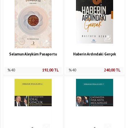
Selamun Aleyküm Pasaportu
Haberin Ardındaki Gerçek
%40
192,00
TL
%40
240,00
TL