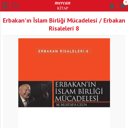
0
Erbakan'ın İslam Birliği Mücadelesi / Erbakan
Risaleleri 8