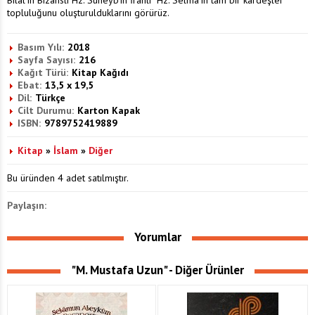
Bilal'in Bizanslı Hz. Süheyb'in İranlı Hz. Selma'ın tam bir kardeşler
topluluğunu oluşturulduklarını görürüz.
Basım Yılı:
2018
Sayfa Sayısı:
216
Kağıt Türü:
Kitap Kağıdı
Ebat:
13,5 x 19,5
Dil:
Türkçe
Cilt Durumu:
Karton Kapak
ISBN:
9789752419889
Kitap
»
İslam
»
Diğer
Bu üründen 4 adet satılmıştır.
Paylaşın:
Yorumlar
"M. Mustafa Uzun" - Diğer Ürünler