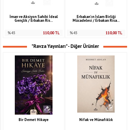
İman ve Aksiyon Sahibi İdeal
Erbakan'ın İslam Birliği
Gençlik / Erbakan Ris...
Mücadelesi / Erbakan Risa...
%45
110,00
TL
%45
110,00
TL
"Ravza Yayınları" - Diğer Ürünler
Bir Demet Hikaye
Nifak ve Münafıklık