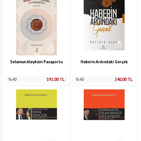
Selamun Aleyküm Pasaportu
Haberin Ardındaki Gerçek
%40
192,00
TL
%40
240,00
TL