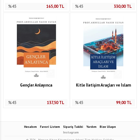
%45
165,00
TL
%45
330,00
TL
Gençler Anlayınca
Kitle İletişim Araçları ve İslam
%45
137,50
TL
%45
99,00
TL
Hesabım
Favori Listem
Sipariş Takibi
Yardım
Bize Ulaşın
Instagram
© 2026
Mercan Kitap Kitapçıların Adresi Tüm Hakları Saklıdır