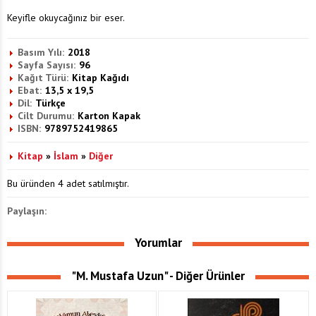
Keyifle okuycağınız bir eser.
Basım Yılı:
2018
Sayfa Sayısı:
96
Kağıt Türü:
Kitap Kağıdı
Ebat:
13,5 x 19,5
Dil:
Türkçe
Cilt Durumu:
Karton Kapak
ISBN:
9789752419865
Kitap
»
İslam
»
Diğer
Bu üründen 4 adet satılmıştır.
Paylaşın:
Yorumlar
"M. Mustafa Uzun" - Diğer Ürünler