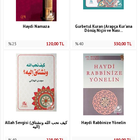
Haydi Namaza
Gurbetul Kuran (Arapça Kur'ana
Dönüş Niçin ve Nası...
%25
120,00
TL
%40
330,00
TL
Allah Sevgisi (كيف نحب الله ونشتاق
Haydi Rabbinize Yönelin
اليه)