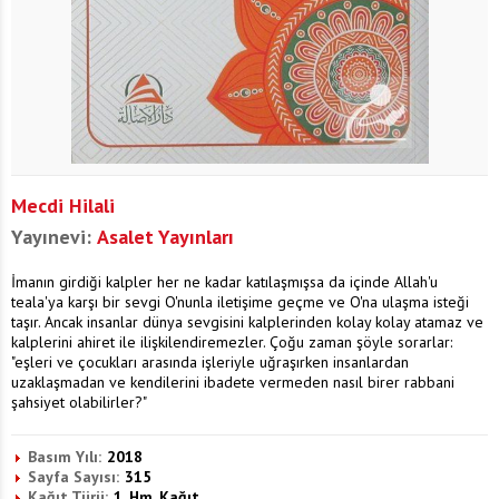
Mecdi Hilali
Yayınevi:
Asalet Yayınları
İmanın girdiği kalpler her ne kadar katılaşmışsa da içinde Allah'u
teala'ya karşı bir sevgi O'nunla iletişime geçme ve O'na ulaşma isteği
taşır. Ancak insanlar dünya sevgisini kalplerinden kolay kolay atamaz ve
kalplerini ahiret ile ilişkilendiremezler. Çoğu zaman şöyle sorarlar:
"eşleri ve çocukları arasında işleriyle uğraşırken insanlardan
uzaklaşmadan ve kendilerini ibadete vermeden nasıl birer rabbani
şahsiyet olabilirler?"
Basım Yılı:
2018
Sayfa Sayısı:
315
Kağıt Türü:
1. Hm. Kağıt