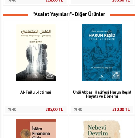
%40
228,00
TL
180,00
TL
"Asalet Yayınları" - Diğer Ürünler
Al-Failu'l-Ictimai
Ünlü Abbasi Halifesi Harun Reşid
Hayatı ve Dönemi
%40
285,00
TL
%40
510,00
TL