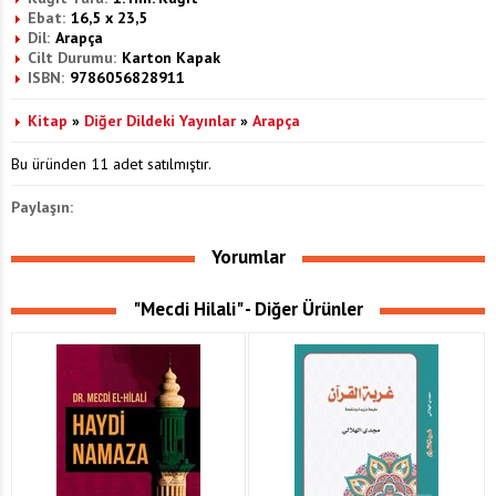
Ebat:
16,5 x 23,5
Dil:
Arapça
Cilt Durumu:
Karton Kapak
ISBN:
9786056828911
Kitap
»
Diğer Dildeki Yayınlar
»
Arapça
Bu üründen 11 adet satılmıştır.
Paylaşın:
Yorumlar
"Mecdi Hilali" - Diğer Ürünler