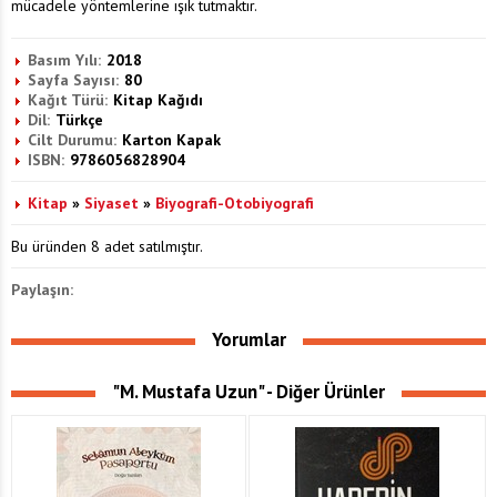
mücadele yöntemlerine ışık tutmaktır.
Basım Yılı:
2018
Sayfa Sayısı:
80
Kağıt Türü:
Kitap Kağıdı
Dil:
Türkçe
Cilt Durumu:
Karton Kapak
ISBN:
9786056828904
Kitap
»
Siyaset
»
Biyografi-Otobiyografi
Bu üründen 8 adet satılmıştır.
Paylaşın:
Yorumlar
"M. Mustafa Uzun" - Diğer Ürünler