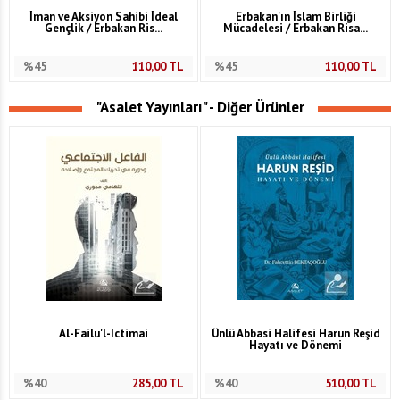
İman ve Aksiyon Sahibi İdeal
Erbakan'ın İslam Birliği
Gençlik / Erbakan Ris...
Mücadelesi / Erbakan Risa...
%45
110,00
TL
%45
110,00
TL
"Asalet Yayınları" - Diğer Ürünler
Al-Failu'l-Ictimai
Ünlü Abbasi Halifesi Harun Reşid
Hayatı ve Dönemi
%40
285,00
TL
%40
510,00
TL