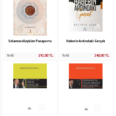
Selamun Aleyküm Pasaportu
Haberin Ardındaki Gerçek
%40
192,00
TL
%40
240,00
TL