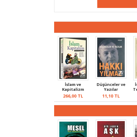
İslam ve
Düşünceler ve
İ
Kapitalizm
Yazılar
T
266,00
TL
11,10
TL