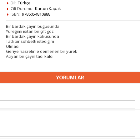
Dil:
Türkçe
Cilt Durumu:
Karton Kapak
ISBN:
9786054810888
Bir bardak çayın buğusunda
Yüreğimi ısıtan bir çift göz
Bir bardak çayın kokusunda
Tatlı bir sohbetti istediğim
Olmadı
Geriye hasretinle demlenen bir yürek
Acıyan bir çayın tadı kaldı
YORUMLAR