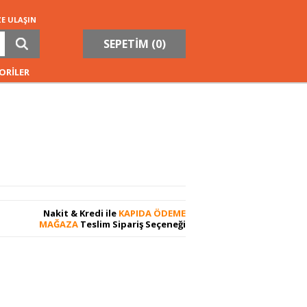
ZE ULAŞIN
SEPETİM (
0
)
ORİLER
Nakit & Kredi ile
KAPIDA ÖDEME
MAĞAZA
Teslim Sipariş Seçeneği