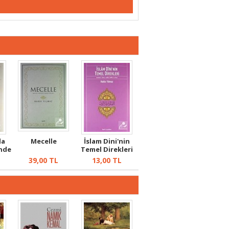
da
Mecelle
İslam Dini'nin
inde
Temel Direkleri
39,00
TL
13,00
TL