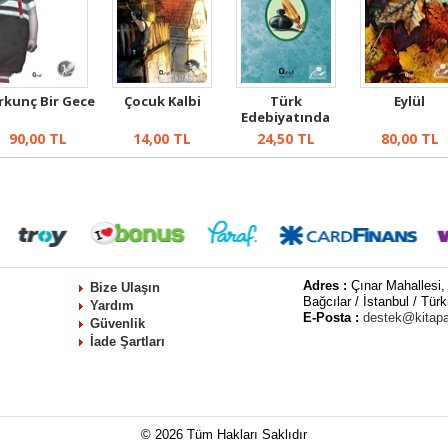
rkunç Bir Gece
Çocuk Kalbi
Türk
Eylül
Edebiyatında
Deyimler
90,00
TL
14,00
TL
24,50
TL
80,00
TL
Adres :
Çınar Mahallesi,
Bize Ulaşın
Bağcılar / İstanbul / Türk
Yardım
E-Posta :
destek@kitap
Güvenlik
İade Şartları
© 2026 Tüm Hakları Saklıdır