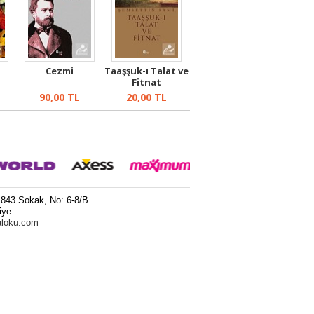
Cezmi
Taaşşuk-ı Talat ve
Fitnat
90,00
TL
20,00
TL
 843 Sokak, No: 6-8/B
iye
aloku.com