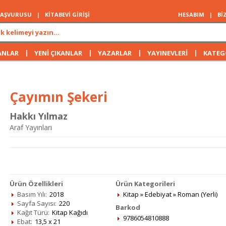
 BAŞVURUSU
|
KİTABEVİ GİRİŞİ
HESABIM
|
Bİ
|
|
|
|
ANLAR
YENİ ÇIKANLAR
YAZARLAR
YAYINEVLERİ
KATEG
Çayımın Şekeri
Hakkı Yılmaz
Araf Yayınları
Ürün Özellikleri
Ürün Kategorileri
Basım Yılı:
2018
Kitap
»
Edebiyat
»
Roman (Yerli)
Sayfa Sayısı:
220
Barkod
Kağıt Türü:
Kitap Kağıdı
9786054810888
Ebat:
13,5 x 21