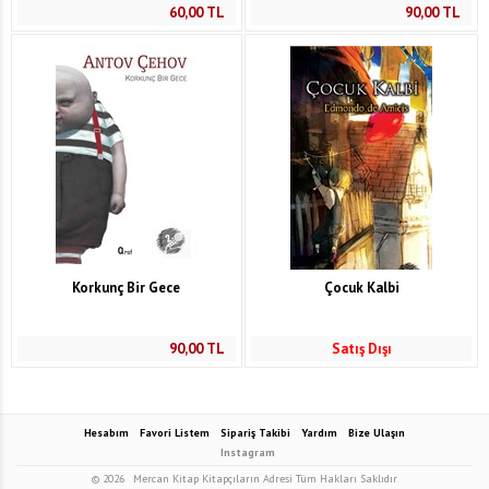
60,00
TL
90,00
TL
Korkunç Bir Gece
Çocuk Kalbi
90,00
TL
Satış Dışı
Hesabım
Favori Listem
Sipariş Takibi
Yardım
Bize Ulaşın
Instagram
© 2026
Mercan Kitap Kitapçıların Adresi Tüm Hakları Saklıdır