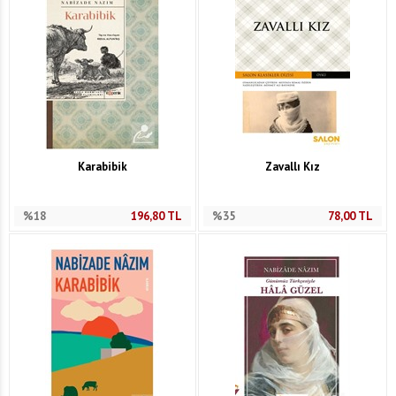
Karabibik
Zavallı Kız
%18
196,80
TL
%35
78,00
TL