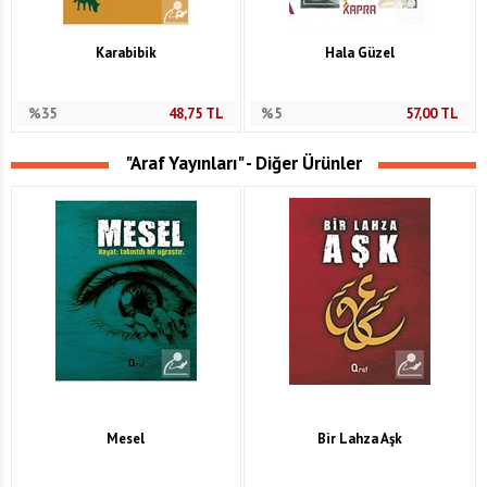
Karabibik
Hala Güzel
%35
48,75
TL
%5
57,00
TL
"Araf Yayınları" - Diğer Ürünler
Mesel
Bir Lahza Aşk