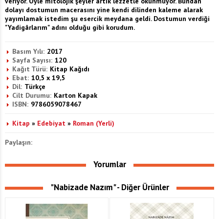
veriyor. Öyle mitolojik şeyler artık lezzetle okunmuyor. Bundan
dolayı dostumun macerasını yine kendi dilinden kaleme alarak
yayımlamak istedim şu esercik meydana geldi. Dostumun verdiği
"Yadigârlarım" adını olduğu gibi korudum.
Basım Yılı:
2017
Sayfa Sayısı:
120
Kağıt Türü:
Kitap Kağıdı
Ebat:
10,5 x 19,5
Dil:
Türkçe
Cilt Durumu:
Karton Kapak
ISBN:
9786059078467
Kitap
»
Edebiyat
»
Roman (Yerli)
Paylaşın:
Yorumlar
"Nabizade Nazım" - Diğer Ürünler