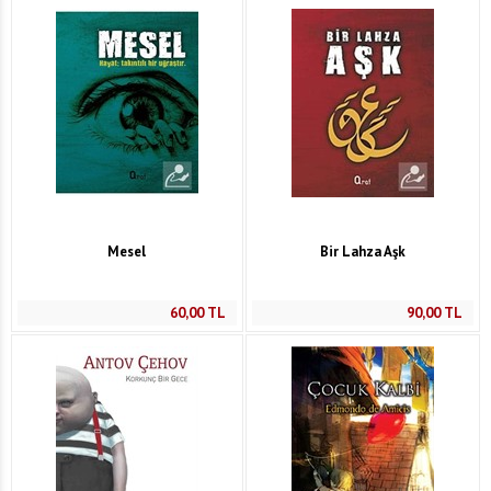
Mesel
Bir Lahza Aşk
60,00
TL
90,00
TL