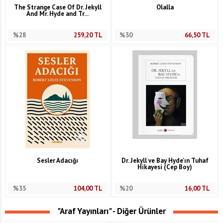
The Strange Case Of Dr. Jekyll
Olalla
And Mr. Hyde and Tr...
%28
259,20
TL
%30
66,50
TL
Sesler Adacığı
Dr. Jekyll ve Bay Hyde'ın Tuhaf
Hikayesi (Cep Boy)
%35
104,00
TL
%20
16,00
TL
"Araf Yayınları" - Diğer Ürünler