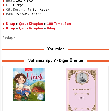
Ebat:
10,5 x 19,5
Dil:
Türkçe
Cilt Durumu:
Karton Kapak
ISBN:
9786059078788
Kitap
»
Çocuk Kitapları
»
100 Temel Eser
Kitap
»
Çocuk Kitapları
»
Hikaye
Paylaşın:
Yorumlar
"Johanna Spyri" - Diğer Ürünler