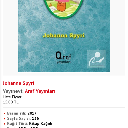
Johanna Spyri
Yayınevi:
Araf Yayınları
Liste Fiyatı:
15,00
TL
Basım Yılı:
2017
Sayfa Sayısı:
136
Kağıt Türü:
Kitap Kağıdı