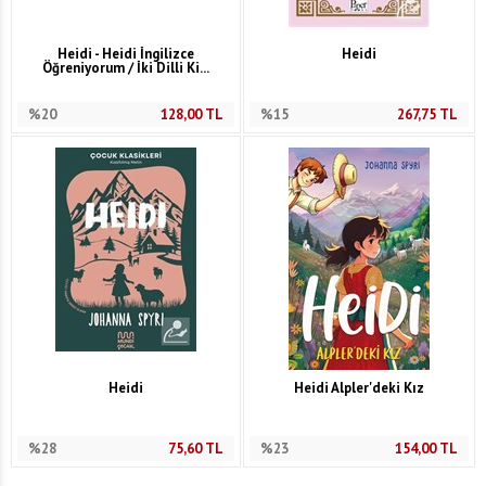
Heidi - Heidi İngilizce
Heidi
Öğreniyorum / İki Dilli Ki...
%20
128,00
TL
%15
267,75
TL
Heidi
Heidi Alpler'deki Kız
%28
75,60
TL
%23
154,00
TL