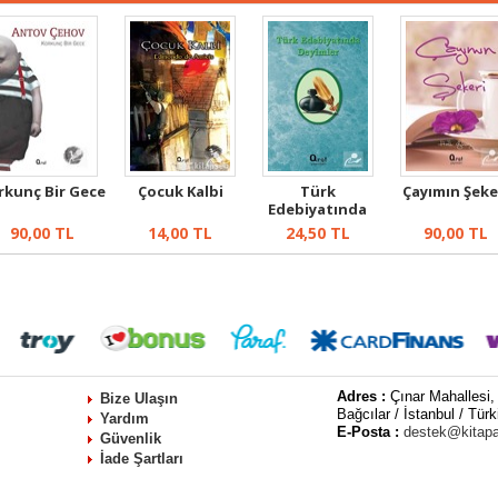
rkunç Bir Gece
Çocuk Kalbi
Türk
Çayımın Şeke
Edebiyatında
Deyimler
90,00
TL
14,00
TL
24,50
TL
90,00
TL
Adres :
Çınar Mahallesi,
Bize Ulaşın
Bağcılar / İstanbul / Türk
Yardım
E-Posta :
destek@kitap
Güvenlik
İade Şartları