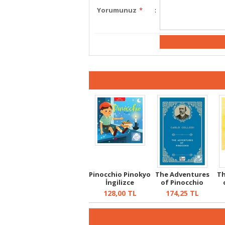
Yorumunuz
*
:
Pinocchio Pinokyo
The Adventures
Th
İngilizce
of Pinocchio
Öğreniyorum ...
128,00
TL
174,25
TL