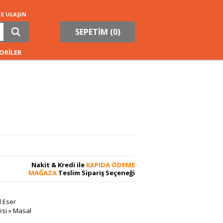
ZE ULAŞIN
SEPETİM (
0
)
ORİLER
Nakit & Kredi ile
KAPIDA ÖDEME
MAĞAZA
Teslim Sipariş Seçeneği
 Eser
esi
»
Masal