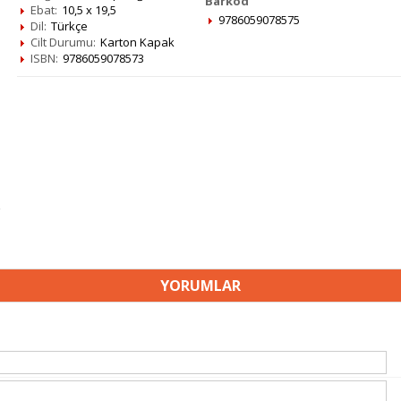
Barkod
Ebat:
10,5 x 19,5
9786059078575
Dil:
Türkçe
Cilt Durumu:
Karton Kapak
ISBN:
9786059078573
YORUMLAR