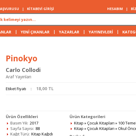
 BAŞVURUSU
|
KİTABEVİ GİRİŞİ
HESABIM
|
Bİ
|
|
|
|
ANLAR
YENİ ÇIKANLAR
YAZARLAR
YAYINEVLERİ
KATEG
Pinokyo
Carlo Collodi
Araf Yayınları
18,00
TL
Etiket Fiyatı
:
Ürün Özellikleri
Ürün Kategorileri
Basım Yılı:
2017
Kitap
»
Çocuk Kitapları
»
100 Temel
Sayfa Sayısı:
88
Kitap
»
Çocuk Kitapları
»
Okul Önc
Kağıt Türü:
Kitap Kağıdı