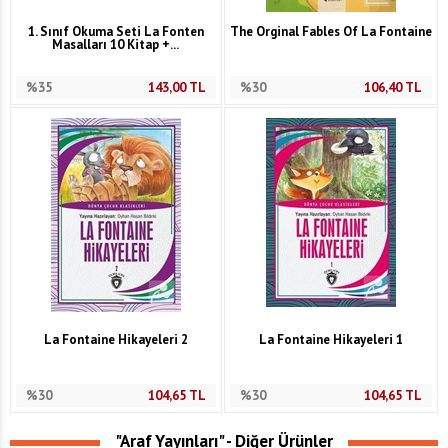
1. Sınıf Okuma Seti La Fonten
The Orginal Fables Of La Fontaine
Masalları 10 Kitap +...
%35
143,00
TL
%30
106,40
TL
La Fontaine Hikayeleri 2
La Fontaine Hikayeleri 1
%30
104,65
TL
%30
104,65
TL
"Araf Yayınları" - Diğer Ürünler