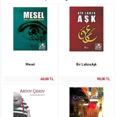
Mesel
Bir Lahza Aşk
60,00
TL
90,00
TL