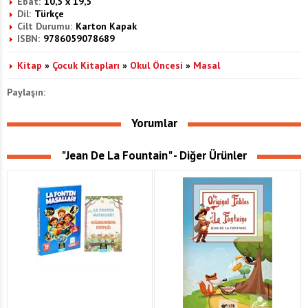
Ebat:
10,5 x 19,5
Dil:
Türkçe
Cilt Durumu:
Karton Kapak
ISBN:
9786059078689
Kitap
»
Çocuk Kitapları
»
Okul Öncesi
»
Masal
Paylaşın:
Yorumlar
"Jean De La Fountain" - Diğer Ürünler