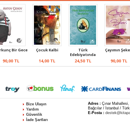
rkunç Bir Gece
Çocuk Kalbi
Türk
Çayımın Şeke
Edebiyatında
Deyimler
90,00
TL
14,00
TL
24,50
TL
90,00
TL
Adres :
Çınar Mahallesi,
Bize Ulaşın
Bağcılar / İstanbul / Türk
Yardım
E-Posta :
destek@kitap
Güvenlik
İade Şartları