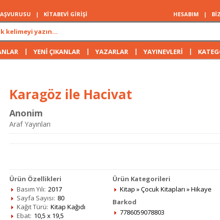
 BAŞVURUSU
|
KİTABEVİ GİRİŞİ
HESABIM
|
Bİ
|
|
|
|
ANLAR
YENİ ÇIKANLAR
YAZARLAR
YAYINEVLERİ
KATEG
Karagöz ile Hacivat
Anonim
Araf Yayınları
Ürün Özellikleri
Ürün Kategorileri
Basım Yılı:
2017
Kitap
»
Çocuk Kitapları
»
Hikaye
Sayfa Sayısı:
80
Barkod
Kağıt Türü:
Kitap Kağıdı
7786059078803
Ebat:
10,5 x 19,5