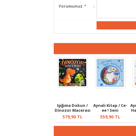
Yorumunuz
*
:
Işığıma Dokun /
Aynalı Kitap / Ce-
Ay
Dinozor Macerası
ee ! Seni
Ha
Görüyorum
579,90
TL
559,90
TL