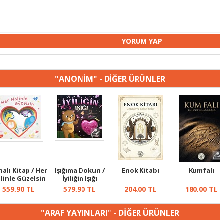
"ANONİM" - DİĞER ÜRÜNLER
nalı Kitap / Her
Işığıma Dokun /
Enok Kitabı
Kumfalı
linle Güzelsin
İyiliğin Işığı
559,90
TL
579,90
TL
204,00
TL
180,00
TL
"ARAF YAYINLARI" - DİĞER ÜRÜNLER