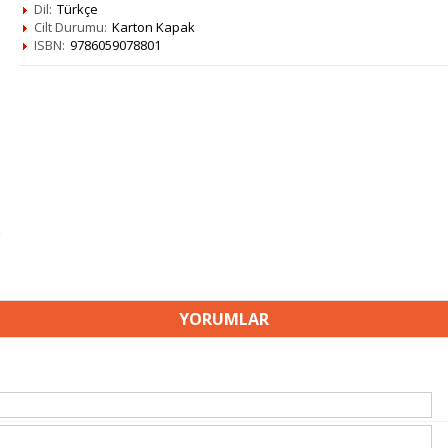
Dil:
Türkçe
Cilt Durumu:
Karton Kapak
ISBN:
9786059078801
YORUMLAR