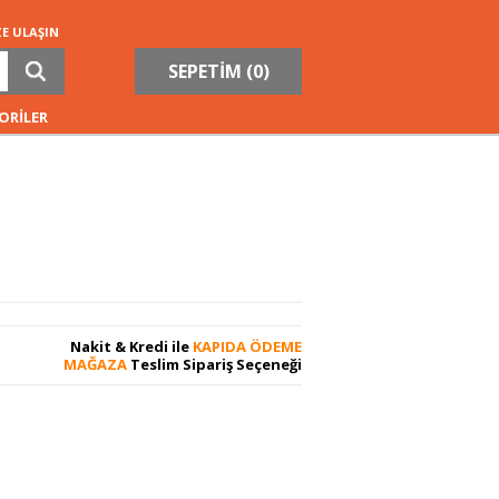
ZE ULAŞIN
SEPETİM (
0
)
ORİLER
Nakit & Kredi ile
KAPIDA ÖDEME
MAĞAZA
Teslim Sipariş Seçeneği