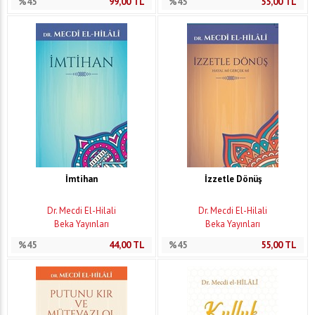
%45
99,00
TL
%45
55,00
TL
İmtihan
İzzetle Dönüş
Dr. Mecdi El-Hilali
Dr. Mecdi El-Hilali
Beka Yayınları
Beka Yayınları
%45
44,00
TL
%45
55,00
TL