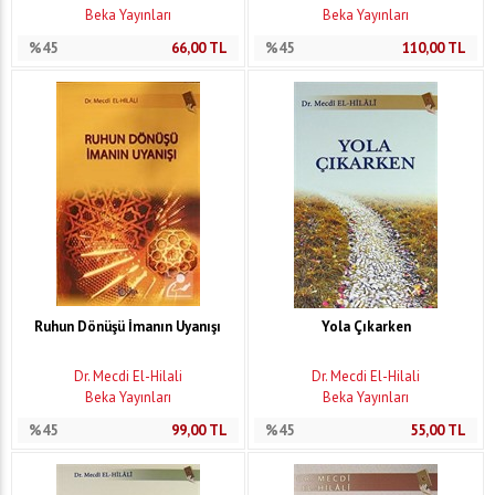
Beka Yayınları
Beka Yayınları
%45
66,00
TL
%45
110,00
TL
Ruhun Dönüşü İmanın Uyanışı
Yola Çıkarken
Dr. Mecdi El-Hilali
Dr. Mecdi El-Hilali
Beka Yayınları
Beka Yayınları
%45
99,00
TL
%45
55,00
TL