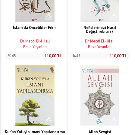
İslam'da Öncelikler Fıkhı
Nefislerimizi Nasıl
Değiştirebilriz?
Dr. Mecdi El-Hilali
Dr. Mecdi El-Hilali
Beka Yayınları
Beka Yayınları
%45
110,00
TL
%45
110,00
TL
Kur'an Yoluyla İmanı Yapılandırma
Allah Sevgisi