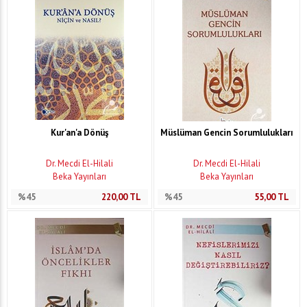
Kur'an'a Dönüş
Müslüman Gencin Sorumlulukları
Dr. Mecdi El-Hilali
Dr. Mecdi El-Hilali
Beka Yayınları
Beka Yayınları
%45
220,00
TL
%45
55,00
TL