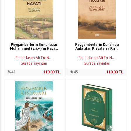
Peygamberlerin Sonuncusu
Peygamberlerin Kur'an'da
Muhammed (s.a.v.)'in Haya...
Anlatılan Kıssaları / Kıs...
Ebu'l Hasen Ali En-N...
Ebu'l Hasen Ali En-N...
Guraba Yayınları
Guraba Yayınları
%45
110,00
TL
%45
110,00
TL