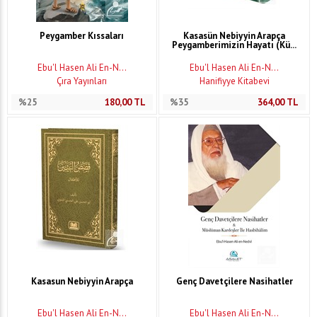
Peygamber Kıssaları
Kasasün Nebiyyin Arapça
Peygamberimizin Hayatı (Kü...
Ebu'l Hasen Ali En-N...
Ebu'l Hasen Ali En-N...
Çıra Yayınları
Hanifiyye Kitabevi
%25
180,00
TL
%35
364,00
TL
Kasasun Nebiyyin Arapça
Genç Davetçilere Nasihatler
Ebu'l Hasen Ali En-N...
Ebu'l Hasen Ali En-N...