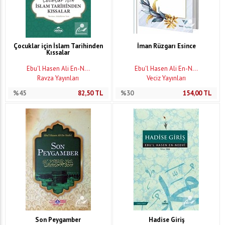
Çocuklar için İslam Tarihinden
İman Rüzgarı Esince
Kıssalar
Ebu'l Hasen Ali En-N...
Ebu'l Hasen Ali En-N...
Ravza Yayınları
Veciz Yayınları
%45
82,50
TL
%30
154,00
TL
Son Peygamber
Hadise Giriş