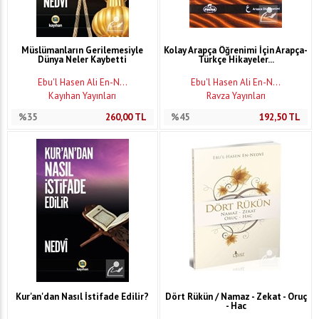
Müslümanların Gerilemesiyle
Kolay Arapça Öğrenimi İçin Arapça-
Dünya Neler Kaybetti
Türkçe Hikayeler...
Ebu'l Hasen Ali En-N...
Ebu'l Hasen Ali En-N...
Kayıhan Yayınları
Ravza Yayınları
%35
260,00
TL
%45
192,50
TL
Kur'an'dan Nasıl İstifade Edilir?
Dört Rükün / Namaz - Zekat - Oruç
- Hac