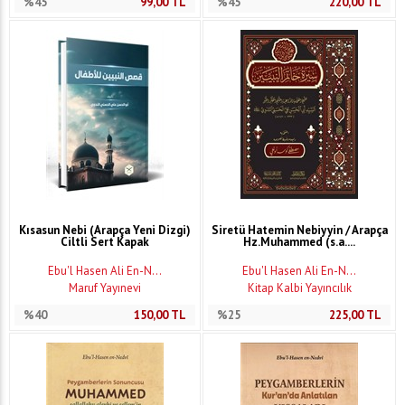
%45
99,00
TL
%45
220,00
TL
Kısasun Nebi (Arapça Yeni Dizgi)
Siretü Hatemin Nebiyyin / Arapça
Ciltli Sert Kapak
Hz.Muhammed (s.a....
Ebu'l Hasen Ali En-N...
Ebu'l Hasen Ali En-N...
Maruf Yayınevi
Kitap Kalbi Yayıncılık
%40
150,00
TL
%25
225,00
TL