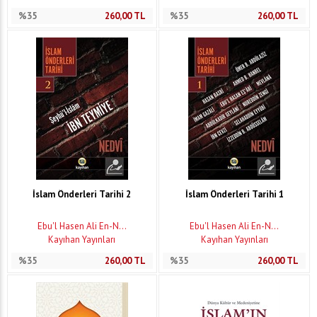
%35
260,00
TL
%35
260,00
TL
İslam Önderleri Tarihi 2
İslam Önderleri Tarihi 1
Ebu'l Hasen Ali En-N...
Ebu'l Hasen Ali En-N...
Kayıhan Yayınları
Kayıhan Yayınları
%35
260,00
TL
%35
260,00
TL