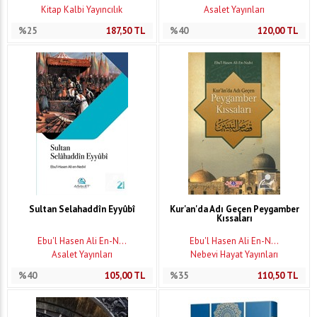
Kitap Kalbi Yayıncılık
Asalet Yayınları
%25
187,50
TL
%40
120,00
TL
Sultan Selahaddîn Eyyûbî
Kur'an'da Adı Geçen Peygamber
Kıssaları
Ebu'l Hasen Ali En-N...
Ebu'l Hasen Ali En-N...
Asalet Yayınları
Nebevi Hayat Yayınları
%40
105,00
TL
%35
110,50
TL