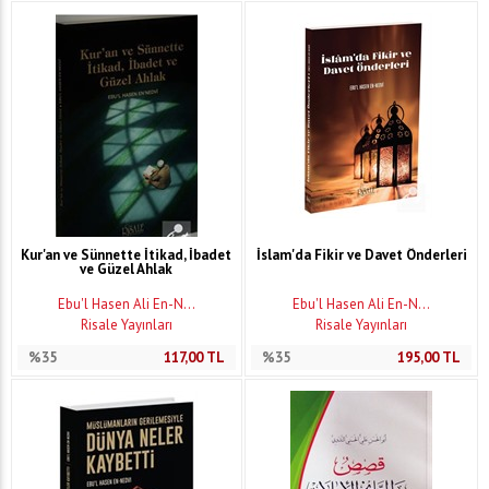
Kur'an ve Sünnette İtikad, İbadet
İslam'da Fikir ve Davet Önderleri
ve Güzel Ahlak
Ebu'l Hasen Ali En-N...
Ebu'l Hasen Ali En-N...
Risale Yayınları
Risale Yayınları
%35
117,00
TL
%35
195,00
TL