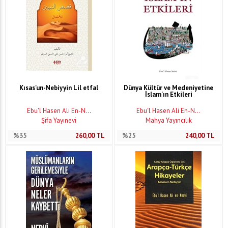
Kısas'un-Nebiyyin Lil etfal
Dünya Kültür ve Medeniyetine
İslam'ın Etkileri
Ebu'l Hasen Ali En-N...
Ebu'l Hasen Ali En-N...
Şifa Yayınevi
Mahya Yayıncılık
%35
260,00
TL
%25
240,00
TL