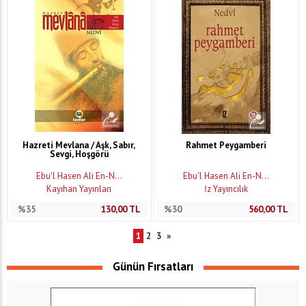
Hazreti Mevlana / Aşk, Sabır,
Rahmet Peygamberi
Sevgi, Hoşgörü
Ebu'l Hasen Ali En-N...
Ebu'l Hasen Ali En-N...
Kayıhan Yayınları
İz Yayıncılık
%35
130,00
TL
%30
560,00
TL
1
2
3
»
Günün Fırsatları