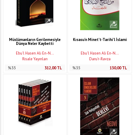
Müslümanların Gerilemesiyle
Kısasu'n Minet't-Tarihi'l İslami
Dünya Neler Kaybetti
Ebu'l Hasen Ali En-N...
Ebu'l Hasen Ali En-N...
Risale Yayınları
Daru'r-Ravza
%35
312,00
TL
%35
130,00
TL