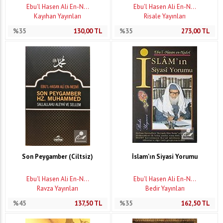
Ebu'l Hasen Ali En-N...
Ebu'l Hasen Ali En-N...
Kayıhan Yayınları
Risale Yayınları
%35
130,00
TL
%35
273,00
TL
Son Peygamber (Ciltsiz)
İslam'ın Siyasi Yorumu
Ebu'l Hasen Ali En-N...
Ebu'l Hasen Ali En-N...
Ravza Yayınları
Bedir Yayınları
%45
137,50
TL
%35
162,50
TL