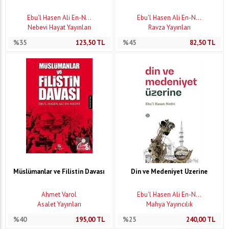
Ebu'l Hasen Ali En-N...
Ebu'l Hasen Ali En-N...
Nebevi Hayat Yayınları
Ravza Yayınları
%35
123,50
TL
%45
82,50
TL
Müslümanlar ve Filistin Davası
Din ve Medeniyet Üzerine
Ahmet Varol
Ebu'l Hasen Ali En-N...
Asalet Yayınları
Mahya Yayıncılık
%40
195,00
TL
%25
240,00
TL