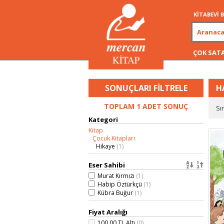
KİTABEVİ
ÇOK SAT
SONUÇLARI FİLTRELE
H
TOPLAM 1 ADET SONUÇ
Sı
Kategori
Kitap
Çocuk Kitapları
Hikaye
(1)
Eser Sahibi
Murat Kırmızı
(1)
Habip Öztürkçü
(1)
Kübra Buğur
(1)
Fiyat Aralığı
100,00 TL Altı
(0)