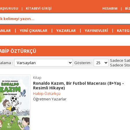
 BAŞVURUSU
|
KİTABEVİ GİRİŞİ
HESABIM
|
Bİ
|
|
|
|
ANLAR
YENİ ÇIKANLAR
YAZARLAR
YAYINEVLERİ
KATEG
ABİP ÖZTÜRKÇÜ
Sadece Satı
ralama :
Gösterim :
Sadece Stok
Kitap
Ronaldo Kazım, Bir Futbol Macerası (8+Yaş -
Resimli Hikaye)
Habip Öztürkçü
Öğretmen Yazarlar