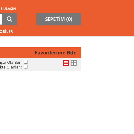
ZE ULAŞIN
SEPETİM (
0
)
ORİLER
Favorilerime Ekle
şta Olanlar :
ta Olanlar :