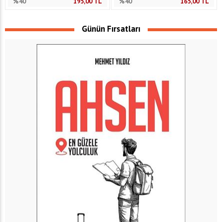
%40
195,00
TL
%40
165,00
TL
Günün Fırsatları