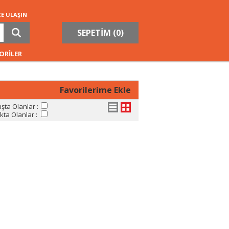
ZE ULAŞIN
SEPETİM (
0
)
ORİLER
Favorilerime Ekle
şta Olanlar :
ta Olanlar :