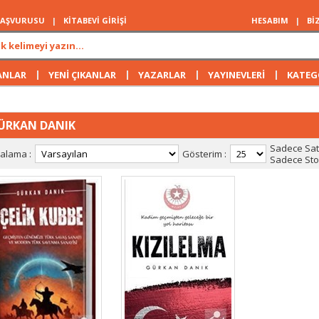
 BAŞVURUSU
|
KİTABEVİ GİRİŞİ
HESABIM
|
Bİ
|
|
|
|
ANLAR
YENİ ÇIKANLAR
YAZARLAR
YAYINEVLERİ
KATEG
ÜRKAN DANIK
Sadece Satı
ralama :
Gösterim :
Sadece Stok