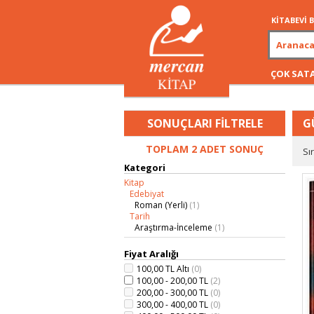
KİTABEVİ
ÇOK SAT
SONUÇLARI FİLTRELE
G
TOPLAM 2 ADET SONUÇ
Sı
Kategori
Kitap
Edebiyat
Roman (Yerli)
(1)
Tarih
Araştırma-İnceleme
(1)
Fiyat Aralığı
100,00 TL Altı
(0)
100,00 - 200,00 TL
(2)
200,00 - 300,00 TL
(0)
300,00 - 400,00 TL
(0)