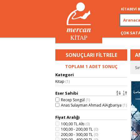
KİTABEVİ
ÇOK SAT
SONUÇLARI FİLTRELE
A
TOPLAM 1 ADET SONUÇ
Sı
Kategori
Kitap
(1)
Eser Sahibi
Recep Songül
(1)
Anas Sulayman Ahmad AlAgbariya
(1)
Fiyat Aralığı
100,00 TL Altı
(0)
100,00 - 200,00 TL
(0)
200,00 - 300,00 TL
(0)
300,00 - 400,00 TL
(0)