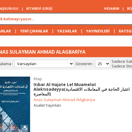
 BAŞVURUSU
|
KİTABEVİ GİRİŞİ
HESABIM
|
Bİ
|
|
|
|
ANLAR
YENİ ÇIKANLAR
YAZARLAR
YAYINEVLERİ
KATEG
NAS SULAYMAN AHMAD ALAGBARİYA
Sadece Satı
ralama :
Gösterim :
Sadece Stok
Kitap
Itıbar Al Hajate Lel Muamelat
Alektısadeyya(اعتبار الحاجة في المعاملات الاقتصادية
المعاصرة)
Anas Sulayman Ahmad AlAgbariya
Asalet Yayınları