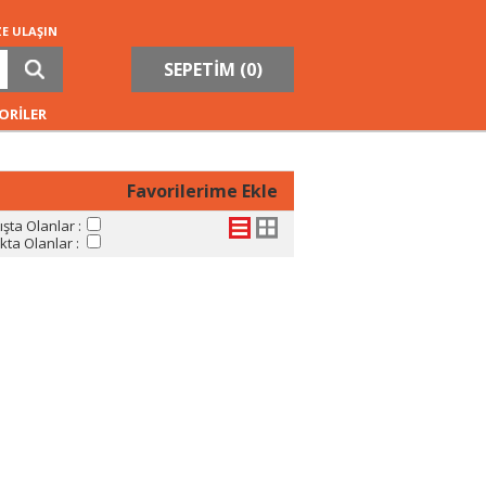
ZE ULAŞIN
SEPETİM (
0
)
ORİLER
Favorilerime Ekle
şta Olanlar :
ta Olanlar :