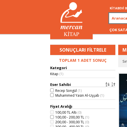
KİTABEVİ
ÇOK SAT
SONUÇLARI FİLTRELE
M
TOPLAM 1 ADET SONUÇ
Sı
Kategori
Kitap
(1)
Eser Sahibi
Recep Songül
(1)
Muhammed Yasin Al-Uşşab
(1)
Fiyat Aralığı
100,00 TL Altı
(0)
100,00 - 200,00 TL
(1)
200,00 - 300,00 TL
(0)
300,00 - 400,00 TL
(0)