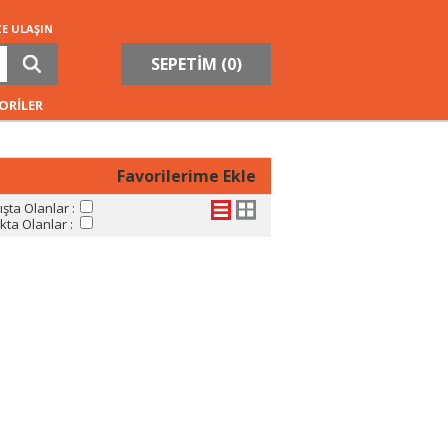
ZE ULAŞIN
SEPETİM (
0
)
ORİLER
Favorilerime Ekle
şta Olanlar :
ta Olanlar :