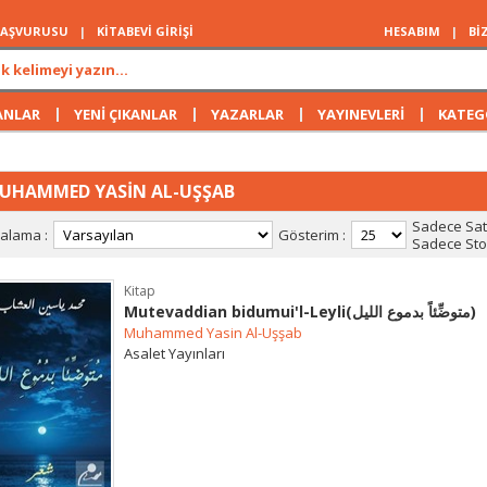
 BAŞVURUSU
|
KİTABEVİ GİRİŞİ
HESABIM
|
Bİ
|
|
|
|
ANLAR
YENİ ÇIKANLAR
YAZARLAR
YAYINEVLERİ
KATEG
UHAMMED YASİN AL-UŞŞAB
Sadece Satı
ralama :
Gösterim :
Sadece Stok
Kitap
Mutevaddian bidumui'l-Leyli(متوضِّئاً بدموع الليل)
Muhammed Yasin Al-Uşşab
Asalet Yayınları