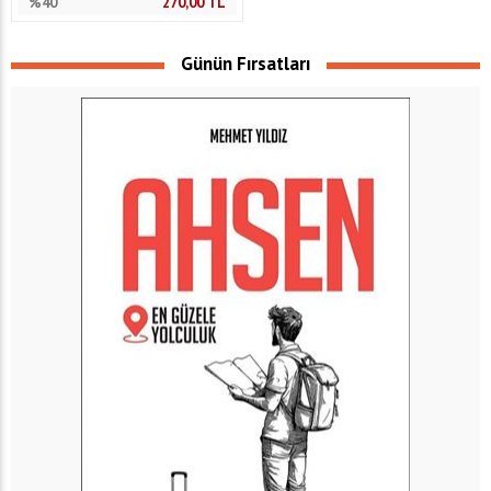
%40
270,00
TL
Günün Fırsatları