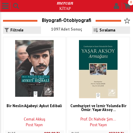
0
Biyografi-Otobiyografi
1097 Adet Sonuç
Filtrele
Bir Neslin Ağabeyi: Aykut Edibali
Cumhuriyet ve İzmir Yolunda Bir
Ömür: Yaşar Aksoy ...
Cemal Akkuş
Prof. Dr. Nahide Şim...
Post Yayın
Post Yayın