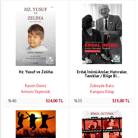
Hz. Yusuf ve Zeliha
Erdal İnönü Anılar, Hatıralar,
Tanıklar / Bilge Bi...
Rasim Deniz
Zübeyde Balcı
Armoni Yayıncılık
Kanguru Kitap
%40
324,00
TL
%35
325,00
TL