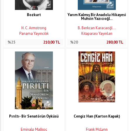
Bozkurt
Yarım Kalmış Bir Anadolu Hikayesi
Muhsin Yazıcıoğl...
H. C. Armstrong
B. Berkcan Karacaoğl...
Panama Yayıncılık
Kitaparası Yayınları
%25
210,00
TL
%20
280,00
TL
Pırıltı- Bir Senatörün Öyküsü
Cengiz Han (Karton Kapak)
Eminalp Malkoç
Frank McLynn