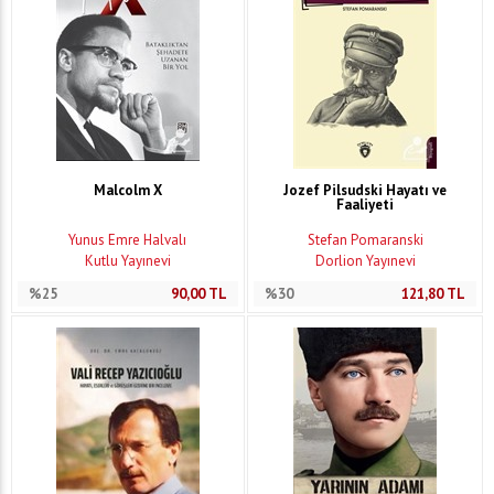
Malcolm X
Jozef Pilsudski Hayatı ve
Faaliyeti
Yunus Emre Halvalı
Stefan Pomaranski
Kutlu Yayınevi
Dorlion Yayınevi
%25
90,00
TL
%30
121,80
TL