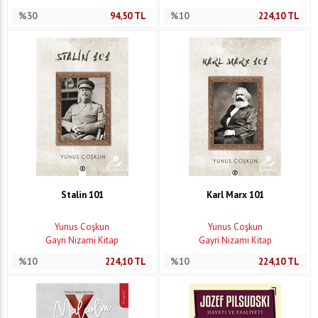
%30
94,50
TL
%10
224,10
TL
Stalin 101
Karl Marx 101
Yunus Coşkun
Yunus Coşkun
Gayri Nizami Kitap
Gayri Nizami Kitap
%10
224,10
TL
%10
224,10
TL