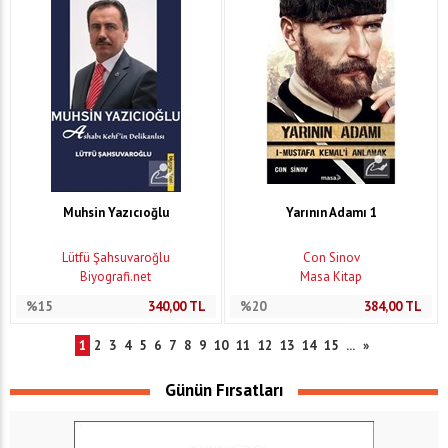
Muhsin Yazıcıoğlu
Yarının Adamı 1
Lütfü Şahsuvaroğlu
Con Sinov
Biyografi.net
Masa Kitap
%15
340,00
TL
%20
384,00
TL
1
2
3
4
5
6
7
8
9
10
11
12
13
14
15
...
»
Günün Fırsatları