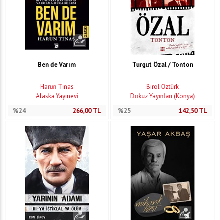
Ben de Varım
Turgut Özal / Tonton
Harun Tınas
Birol Öztürk
Alaska Yayınevi
Dokuz Yayınları (Konya)
%24
266,00
TL
%25
142,50
TL