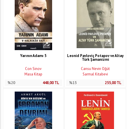
Yarının Adamı 5
Leonid Pavloviç Potapov ve Altay
Türk Şamanizmi
Con Sinov
Cansu Nevin Öğüt
Masa Kitap
Sarmal Kitabevi
%20
448,00
TL
%15
255,00
TL