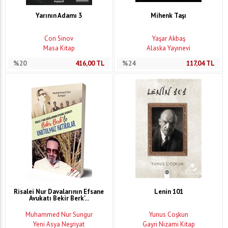
Yarının Adamı 3
Mihenk Taşı
Con Sinov
Yaşar Akbaş
Masa Kitap
Alaska Yayınevi
%20
416,00
TL
%24
117,04
TL
Risalei Nur Davalarının Efsane
Lenin 101
Avukatı Bekir Berk'...
Muhammed Nur Sungur
Yunus Coşkun
Yeni Asya Neşriyat
Gayri Nizami Kitap