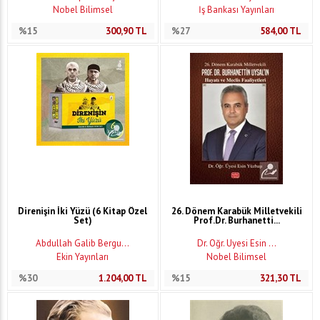
Nobel Bilimsel
İş Bankası Yayınları
%15
300,90
TL
%27
584,00
TL
Direnişin İki Yüzü (6 Kitap Özel
26. Dönem Karabük Milletvekili
Set)
Prof.Dr. Burhanetti...
Abdullah Galib Bergu...
Dr. Öğr. Üyesi Esin ...
Ekin Yayınları
Nobel Bilimsel
%30
1.204,00
TL
%15
321,30
TL