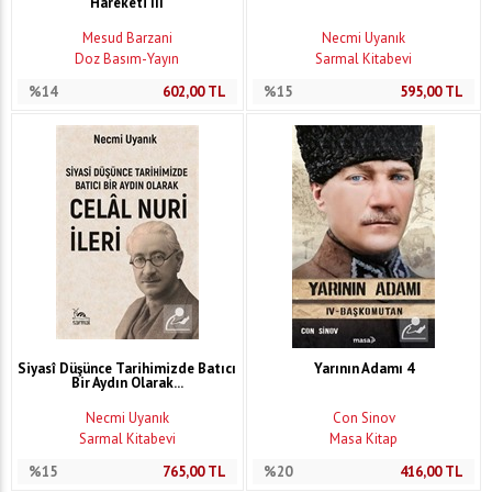
Hareketi III
Mesud Barzani
Necmi Uyanık
Doz Basım-Yayın
Sarmal Kitabevi
%14
602,00
TL
%15
595,00
TL
Siyasî Düşünce Tarihimizde Batıcı
Yarının Adamı 4
Bir Aydın Olarak...
Necmi Uyanık
Con Sinov
Sarmal Kitabevi
Masa Kitap
%15
765,00
TL
%20
416,00
TL