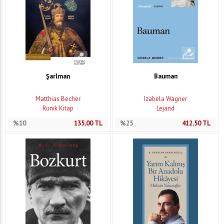
Şarlman
Bauman
Matthias Becher
Izabela Wagner
Runik Kitap
Lejand
%10
135,00
TL
%25
412,50
TL