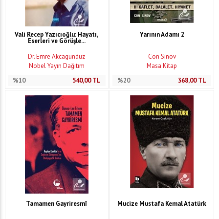
Vali Recep Yazıcıoğlu: Hayatı,
Yarının Adamı 2
Eserleri ve Görüşle...
Dr. Emre Akcagündüz
Con Sinov
Nobel Yayın Dağıtım
Masa Kitap
%10
540,00
TL
%20
368,00
TL
Tamamen Gayriresmî
Mucize Mustafa Kemal Atatürk