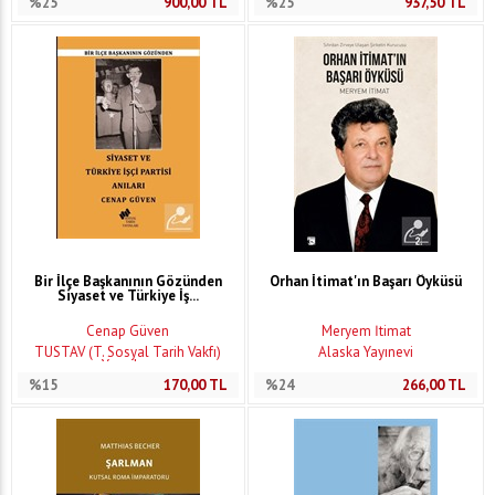
%25
900,00
TL
%25
937,50
TL
Bir İlçe Başkanının Gözünden
Orhan İtimat'ın Başarı Öyküsü
Siyaset ve Türkiye İş...
Cenap Güven
Meryem İtimat
TÜSTAV (T. Sosyal Tarih Vakfı)
Alaska Yayınevi
Yayınları
%15
170,00
TL
%24
266,00
TL