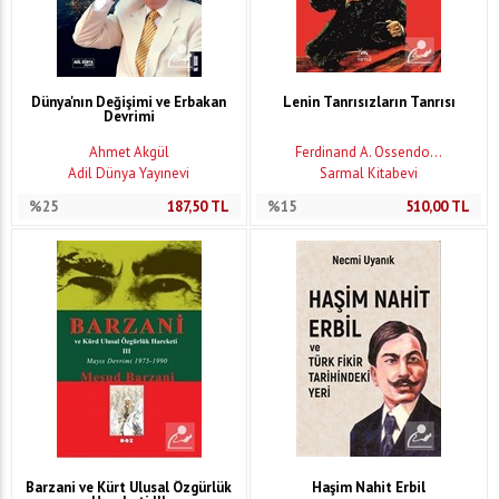
Dünya'nın Değişimi ve Erbakan
Lenin Tanrısızların Tanrısı
Devrimi
Ahmet Akgül
Ferdinand A. Ossendo...
Adil Dünya Yayınevi
Sarmal Kitabevi
%25
187,50
TL
%15
510,00
TL
Barzani ve Kürt Ulusal Özgürlük
Haşim Nahit Erbil