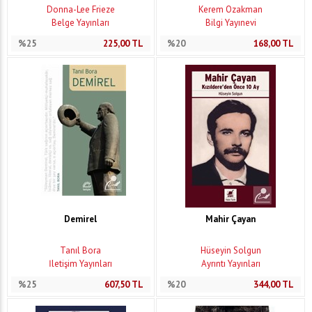
Donna-Lee Frieze
Kerem Özakman
Belge Yayınları
Bilgi Yayınevi
%25
225,00
TL
%20
168,00
TL
Demirel
Mahir Çayan
Tanıl Bora
Hüseyin Solgun
İletişim Yayınları
Ayrıntı Yayınları
%25
607,50
TL
%20
344,00
TL