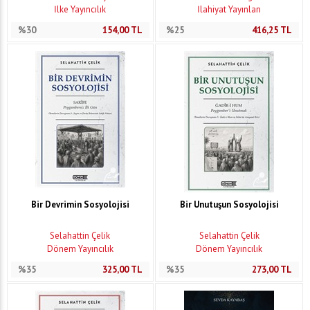
İlke Yayıncılık
İlahiyat Yayınları
%30
154,00
TL
%25
416,25
TL
Bir Devrimin Sosyolojisi
Bir Unutuşun Sosyolojisi
Selahattin Çelik
Selahattin Çelik
Dönem Yayıncılık
Dönem Yayıncılık
%35
325,00
TL
%35
273,00
TL