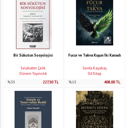
Bir Sükutun Sosyolojisi
Fucur ve Takva Kuşun İki Kanadı
Selahattin Çelik
Sevda Kayabaş
Dönem Yayıncılık
Od Kitap
%35
227,50
TL
%15
408,00
TL