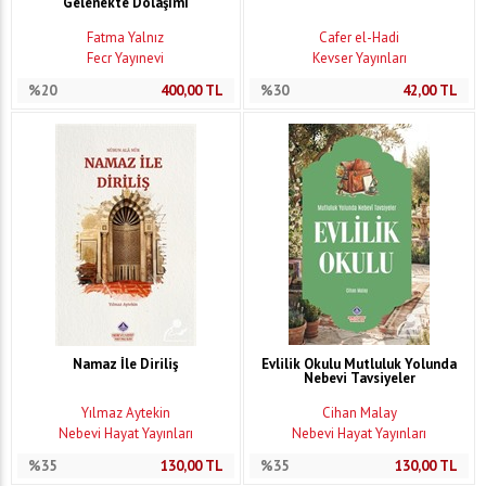
Gelenekte Dolaşımı
Fatma Yalnız
Cafer el-Hadi
Fecr Yayınevi
Kevser Yayınları
%20
400,00
TL
%30
42,00
TL
Namaz İle Diriliş
Evlilik Okulu Mutluluk Yolunda
Nebevi Tavsiyeler
Yılmaz Aytekin
Cihan Malay
Nebevi Hayat Yayınları
Nebevi Hayat Yayınları
%35
130,00
TL
%35
130,00
TL