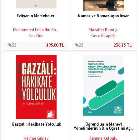
Evliyanın Mertebeleri
Namaz ve Namazlaşan İnsan
Muhammed Emin İbn Ab...
Muzaffer Barutçu
Has Oda
Gece Kitaplığı
%35
195,00
TL
%25
236,25
TL
Gazzali: Hakikate Yolculuk
Öğrencilerin Manevi
Yönelimlerinin Din Öğretimi Aç...
Halime Güney
Rahime Kuloğlu