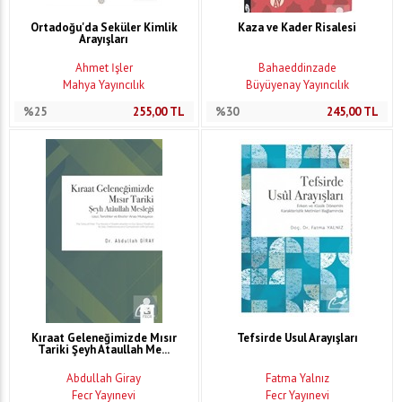
Ortadoğu'da Seküler Kimlik
Kaza ve Kader Risalesi
Arayışları
Ahmet İşler
Bahaeddinzade
Mahya Yayıncılık
Büyüyenay Yayıncılık
%25
255,00
TL
%30
245,00
TL
Kıraat Geleneğimizde Mısır
Tefsirde Usul Arayışları
Tariki Şeyh Ataullah Me...
Abdullah Giray
Fatma Yalnız
Fecr Yayınevi
Fecr Yayınevi