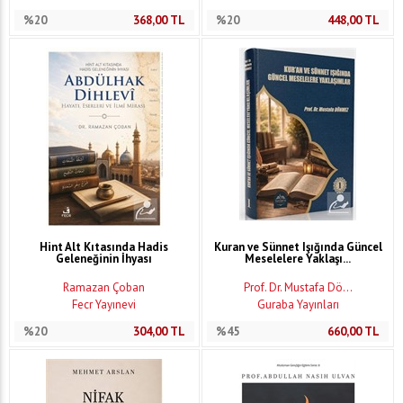
%20
368,00
TL
%20
448,00
TL
Hint Alt Kıtasında Hadis
Kuran ve Sünnet Işığında Güncel
Geleneğinin İhyası
Meselelere Yaklaşı...
Ramazan Çoban
Prof. Dr. Mustafa Dö...
Fecr Yayınevi
Guraba Yayınları
%20
304,00
TL
%45
660,00
TL