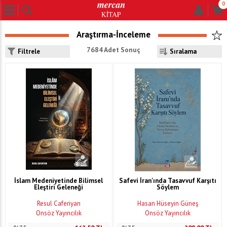
0
Araştırma-İnceleme
7684 Adet Sonuç
Filtrele
İslam Medeniyetinde Bilimsel
Safevi İran'ında Tasavvuf Karşıtı
Eleştiri Geleneği
Söylem
Resul Caferiyan
Hasan Hüseyin Güneş
Önsöz Yayıncılık
Önsöz Yayıncılık