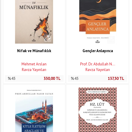
Nifak ve Münafıklık
Gençler Anlayınca
Mehmet Arslan
Prof. Dr. Abdullah N...
Ravza Yayınları
Ravza Yayınları
%45
330,00
TL
%45
137,50
TL