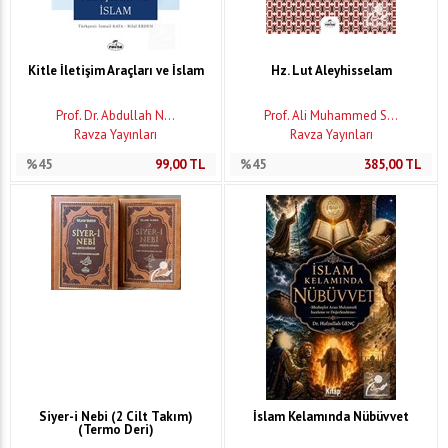
Kitle İletişim Araçları ve İslam
Hz. Lut Aleyhisselam
Prof. Dr. Abdullah N...
Prof. Ali Muhammed S...
Ravza Yayınları
Ravza Yayınları
%45
99,00
TL
%45
385,00
TL
Siyer-i Nebi (2 Cilt Takım)
İslam Kelamında Nübüvvet
(Termo Deri)