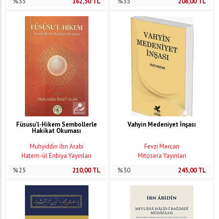
%35
162,50
TL
%35
208,00
TL
Füsusu'l-Hikem Sembollerle
Vahyin Medeniyet İnşası
Hakikat Okuması
Muhyiddin İbn Arabi
Fevzi Mercan
Hatem-ül Enbiya Yayınları
Mitosera Yayınları
%25
210,00
TL
%30
245,00
TL