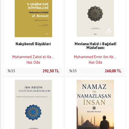
Nakşibendî Büyükleri
Mevlana Halid-i Bağdadî
Müdafaası
Muhammed Zahid el-Ke...
Muhammed Emin İbn Ab...
Has Oda
Has Oda
%35
292,50
TL
%35
260,00
TL