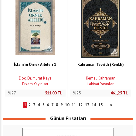
İslam'ın Örnek Aileleri 1
Kahraman Tecvîdi (Renkli)
Doç. Dr. Murat Kaya
Kemal Kahraman
Erkam Yayınları
İlahiyat Yayınları
%27
511,00
TL
%25
461,25
TL
1
2
3
4
5
6
7
8
9
10
11
12
13
14
15
...
»
Günün Fırsatları