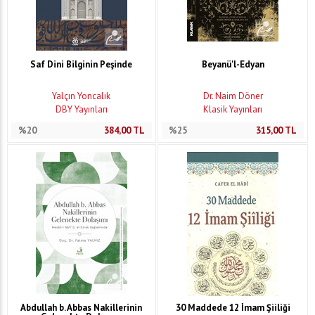
Saf Dini Bilginin Peşinde
Beyanü'l-Edyan
Yalçın Yoncalık
Dr. Naim Döner
DBY Yayınları
Klasik Yayınları
%20
384,00
TL
%25
315,00
TL
Abdullah b. Abbas Nakillerinin
30 Maddede 12 İmam Şiiliği