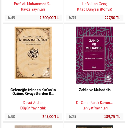
Prof. Ali Muhammed S...
Hafzullah Genç
Ravza Yayınları
Kitap Dünyası (Konya)
%45
2.200,00
TL
%35
227,50
TL
Geleneğin İzinden Kur'an'ın
Zahid ve Muhaddis
Özüne; Rivayetlerden B...
Davut Arslan
Dr. Ömer Faruk Kavun...
Düşün Yayıncılık
İlahiyat Yayınları
%30
245,00
TL
%25
189,75
TL