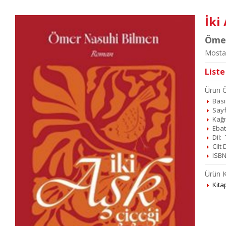
İki
Ömer
Mosta
Liste
Ürün Öz
Basım
Sayf
Kağı
Ebat
Dil:
Cilt
ISBN
Ürün K
Kita