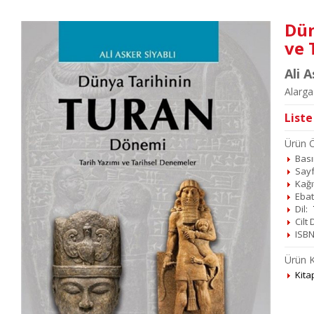
Dün
ve 
Ali A
Alarga 
Liste
Ürün Öz
Basım
Sayf
Kağı
Ebat
Dil:
Cilt
ISBN
Ürün K
Kita