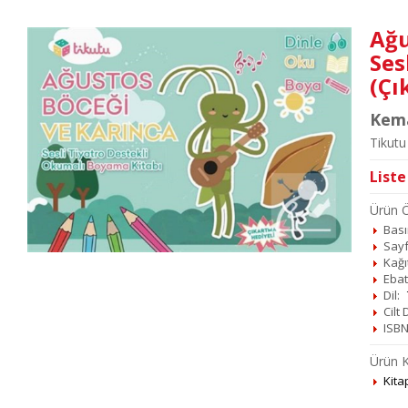
Ağu
Ses
(Çı
Kema
Tikutu
Liste
Ürün Öz
Basım
Sayf
Kağı
Ebat
Dil:
Cilt
ISBN
Ürün K
Kita