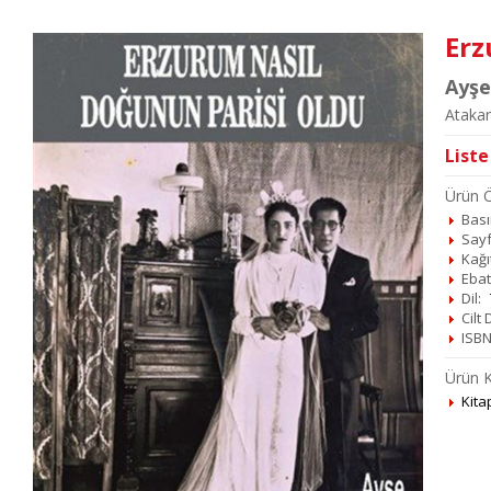
Erz
Ayşe
Atakar
Liste
Ürün Öz
Basım
Sayf
Kağı
Ebat
Dil:
Cilt
ISBN
Ürün K
Kita