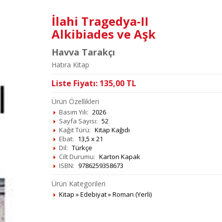
İlahi Tragedya-II
Alkibiades ve Aşk
Havva Tarakçı
Hatıra Kitap
Liste Fiyatı:
135,00
TL
Ürün Özellikleri
Basım Yılı:
2026
Sayfa Sayısı:
52
Kağıt Türü:
Kitap Kağıdı
Ebat:
13,5 x 21
Dil:
Türkçe
Cilt Durumu:
Karton Kapak
ISBN:
9786259358673
Ürün Kategorileri
Kitap
»
Edebiyat
»
Roman (Yerli)