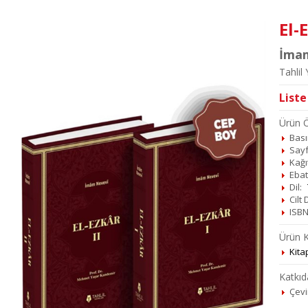
El-
İma
Tahlil 
Liste
Ürün Öz
Basım
Sayf
Kağı
Ebat
Dil:
Cilt
ISBN
Ürün K
Kita
Katkıd
Çev