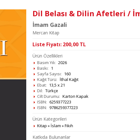
Dil Belası & Dilin Afetleri / 
İmam Gazali
Mercan Kitap
Liste Fiyatı:
200,00
TL
Ürün Özellikleri
Basım Yılı:
2026
Baskı:
1
Sayfa Sayısı:
160
Kağıt Türü:
İthal Kağıt
Ebat:
13,5 x 21
Dil:
Türkçe
Cilt Durumu:
Karton Kapak
ISBN:
6259377223
ISBN:
9786259377223
Ürün Kategorileri
Kitap
»
İslam
»
Fıkıh
Katkıda Bulunanlar