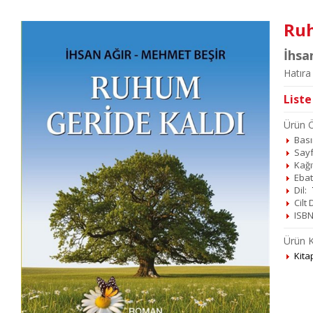
Ruh
İhsa
Hatıra
Liste
Ürün Öz
Basım
Sayf
Kağı
Ebat
Dil:
Cilt
ISBN
Ürün K
Kita