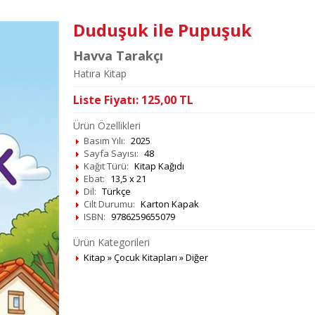
Duduşuk ile Pupuşuk
Havva Tarakçı
Hatıra Kitap
Liste Fiyatı:
125,00
TL
Ürün Özellikleri
Basım Yılı:
2025
Sayfa Sayısı:
48
Kağıt Türü:
Kitap Kağıdı
Ebat:
13,5 x 21
Dil:
Türkçe
Cilt Durumu:
Karton Kapak
ISBN:
9786259655079
Ürün Kategorileri
Kitap
»
Çocuk Kitapları
»
Diğer