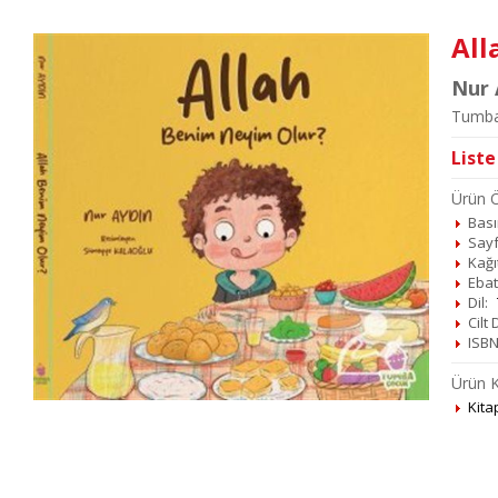
All
Nur 
Tumba
Liste
Ürün Öz
Basım
Sayf
Kağı
Ebat
Dil:
Cilt
ISBN
Ürün K
Kita