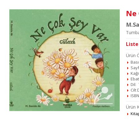
Ne 
M.Sa
Tumba
Liste
Ürün Öz
Basım
Sayf
Kağı
Ebat
Dil:
Cilt
ISBN
Ürün K
Kita