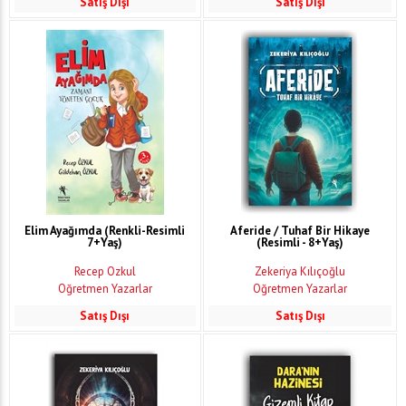
Satış Dışı
Satış Dışı
Elim Ayağımda (Renkli-Resimli
Aferide / Tuhaf Bir Hikaye
7+Yaş)
(Resimli - 8+Yaş)
Recep Özkul
Zekeriya Kılıçoğlu
Öğretmen Yazarlar
Öğretmen Yazarlar
Satış Dışı
Satış Dışı