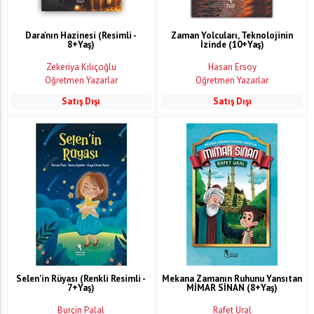
Dara'nın Hazinesi (Resimli -
Zaman Yolcuları, Teknolojinin
8+Yaş)
İzinde (10+Yaş)
Zekeriya Kılıçoğlu
Hasan Ersoy
Öğretmen Yazarlar
Öğretmen Yazarlar
Satış Dışı
Satış Dışı
Selen'in Rüyası (Renkli Resimli -
Mekana Zamanın Ruhunu Yansıtan
7+Yaş)
MİMAR SİNAN (8+Yaş)
Burçin Palal
Rafet Ural