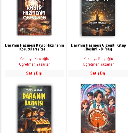
Dara'nın Hazinesi Kayıp Hazinenin
Dara'nın Hazinesi Gizemli Kitap
Korucuları (Resi...
(Resimli- 8+Yaş)
Zekeriya Kılıçoğlu
Zekeriya Kılıçoğlu
Öğretmen Yazarlar
Öğretmen Yazarlar
Satış Dışı
Satış Dışı