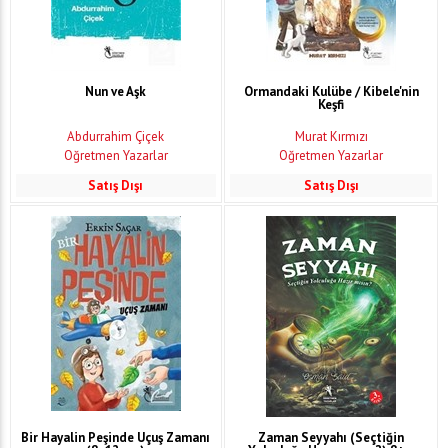
Nun ve Aşk
Ormandaki Kulübe / Kibele'nin
Keşfi
Abdurrahim Çiçek
Murat Kırmızı
Öğretmen Yazarlar
Öğretmen Yazarlar
Satış Dışı
Satış Dışı
Bir Hayalin Peşinde Uçuş Zamanı
Zaman Seyyahı (Seçtiğin