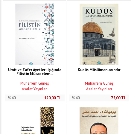
Ümit ve Zafer Ayetleri Işığında
Kudüs Müslümanlarındır
Filistin Mücadelem...
Muharrem Güneş
Muharrem Güneş
Asalet Yayınları
Asalet Yayınları
%40
120,00
TL
%40
75,00
TL