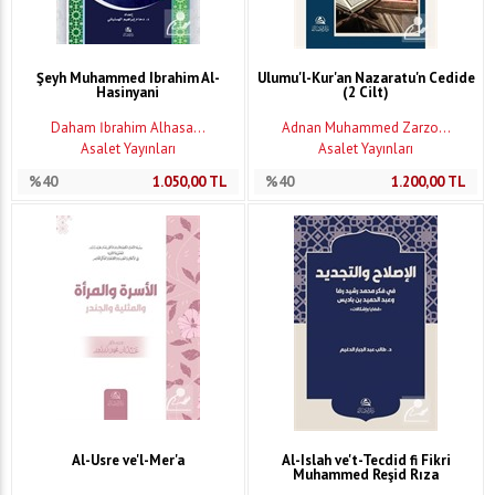
Şeyh Muhammed Ibrahim Al-
Ulumu'l-Kur'an Nazaratu'n Cedide
Hasinyani
(2 Cilt)
Daham İbrahim Alhasa...
Adnan Muhammed Zarzo...
Asalet Yayınları
Asalet Yayınları
%40
1.050,00
TL
%40
1.200,00
TL
Al-Usre ve'l-Mer'a
Al-Islah ve't-Tecdid fi Fikri
Muhammed Reşid Rıza