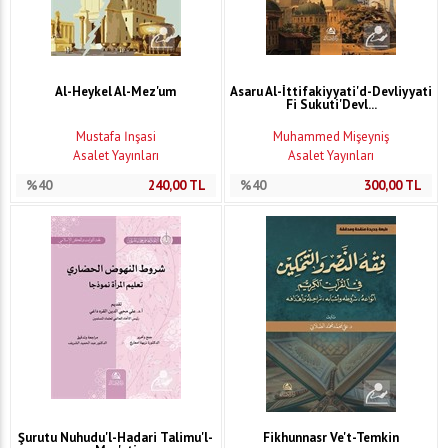
Al-Heykel Al-Mez'um
Asaru Al-İttifakiyyati'd-Devliyyati
Fi Sukuti'Devl...
Mustafa İnşasi
Muhammed Mişeyniş
Asalet Yayınları
Asalet Yayınları
%40
240,00
TL
%40
300,00
TL
Şurutu Nuhudu'l-Hadari Talimu'l-
Fikhunnasr Ve't-Temkin