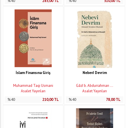
%40
285,00
TL
%40
510,00
TL
İslam Finansına Giriş
Nebevî Devrim
Muhammad Taqi Usmani
Gâzî b. Abdurrahman ...
Asalet Yayınları
Asalet Yayınları
%40
210,00
TL
%40
78,00
TL