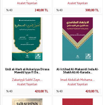
Asalet Yayınları
Asalet Yayınları
%40
240,00
TL
%40
300,00
TL
Usûl al-Harb al-'Askariyya Dirasa
Al-Ictihad Al-Makasidi Inda Al-
Mawdû'iyya fî Da...
Shakh Ali Al-Karada...
Zakariyyâ Subhî Zayn...
Imad Abdullah Mohama...
Asalet Yayınları
Asalet Yayınları
%40
420,00
TL
%40
420,00
TL