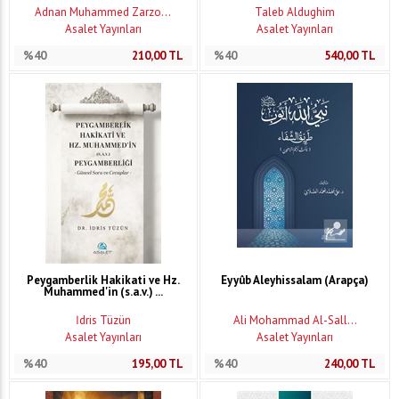
Adnan Muhammed Zarzo...
Taleb Aldughim
Asalet Yayınları
Asalet Yayınları
%40
210,00
TL
%40
540,00
TL
Peygamberlik Hakikati ve Hz.
Eyyûb Aleyhissalam (Arapça)
Muhammed'in (s.a.v.) ...
İdris Tüzün
Ali Mohammad Al-Sall...
Asalet Yayınları
Asalet Yayınları
%40
195,00
TL
%40
240,00
TL