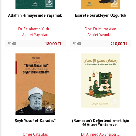
Allah'ın Himayesinde Yaşamak
Esarete Sürükleyen Özgürlük
Dr. Selahattin Yıldı...
Doç. Dr. Murat Akın
Asalet Yayınları
Asalet Yayınları
%40
180,00
TL
%40
210,00
TL
Şeyh Yusuf el-Karadavî
(Ramazan'ı Değerlendirmek İçin
46 Ailevi Yöntem ve...
Ömer Çataldaş
Dr. Ahmed Al-Shaiba ...