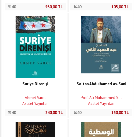
%40
930,00
TL
%40
105,00
TL
Suriye Direnişi
Soltan Abdulhamed as-Sani
Ahmet Varol
Prof. Ali Muhammed S...
Asalet Yayınları
Asalet Yayınları
%40
240,00
TL
%40
150,00
TL