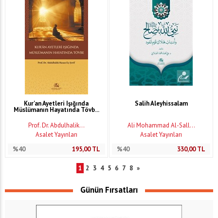
Kur'an Ayetleri Işığında
Salih Aleyhissalam
Müslümanın Hayatında Tövb...
Prof. Dr. Abdulhalik...
Ali Mohammad Al-Sall...
Asalet Yayınları
Asalet Yayınları
%40
195,00
TL
%40
330,00
TL
1
2
3
4
5
6
7
8
»
Günün Fırsatları