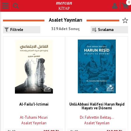
0
Asalet Yayınları
319 Adet Sonuç
Filtrele
Al-Failu'l-Ictimai
Ünlü Abbasi Halifesi Harun Reşid
Hayatı ve Dönemi
At-Tuhami Micuri
Dr. Fahrettin Bektaş...
Asalet Yayınları
Asalet Yayınları