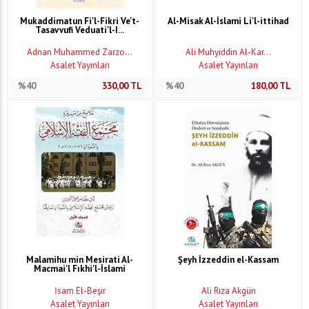
Mukaddimatun Fi'l-Fikri Ve't-
Al-Misak Al-İslami Li'l-ittihad
Tasavvufi Veduati'l-I...
Adnan Muhammed Zarzo...
Ali Muhyiddin Al-Kar...
Asalet Yayınları
Asalet Yayınları
%40
330,00
TL
%40
180,00
TL
Malamihu min Mesirati Al-
Şeyh İzzeddin el-Kassam
Macmai'l Fıkhi'l-İslami
İsam El-Beşir
Ali Rıza Akgün
Asalet Yayınları
Asalet Yayınları