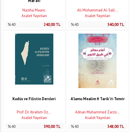
Mar'ati
Naziha Maaric
Ali Mohammad Al-Sall...
Asalet Yayınları
Asalet Yayınları
%40
240,00
TL
%40
540,00
TL
Kudüs ve Filistin Dersleri
A'lamu Mealim fi Tarik'it-Tenvir
Prof. Dr. İbrahim Öz...
Adnan Muhammed Zarzo...
Asalet Yayınları
Asalet Yayınları
%40
390,00
TL
%40
348,00
TL