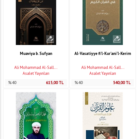
Muaviya b. Sufyan
Al-Vasatiyye fi'l-Kur'ani'l-Kerim
Ali Mohammad Al-Sall...
Ali Mohammad Al-Sall...
Asalet Yayınları
Asalet Yayınları
%40
615,00
TL
%40
540,00
TL