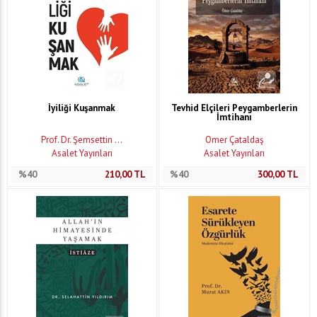
İyiliği Kuşanmak
Tevhid Elçileri Peygamberlerin
İmtihanı
Prof. Dr. Şemsettin ...
Ömer Çataldaş
Asalet Yayınları
Asalet Yayınları
%40
210,00
TL
%40
300,00
TL