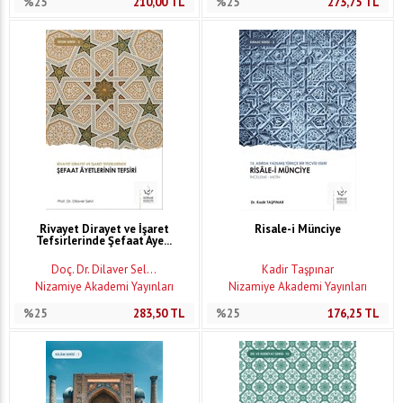
%25
210,00
TL
%25
273,75
TL
Rivayet Dirayet ve İşaret
Risale-i Münciye
Tefsirlerinde Şefaat Aye...
Doç. Dr. Dilaver Sel...
Kadir Taşpınar
Nizamiye Akademi Yayınları
Nizamiye Akademi Yayınları
%25
283,50
TL
%25
176,25
TL