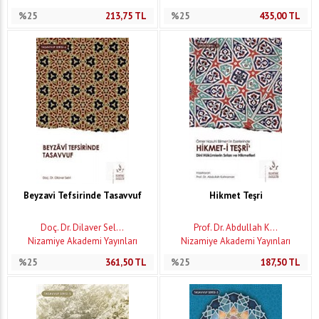
%25
213,75
TL
%25
435,00
TL
Beyzavi Tefsirinde Tasavvuf
Hikmet Teşri
Doç. Dr. Dilaver Sel...
Prof. Dr. Abdullah K...
Nizamiye Akademi Yayınları
Nizamiye Akademi Yayınları
%25
361,50
TL
%25
187,50
TL