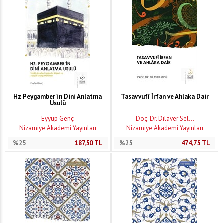
Hz Peygamber'in Dini Anlatma
Tasavvufî İrfan ve Ahlaka Dair
Usulü
Eyyüp Genç
Doç. Dr. Dilaver Sel...
Nizamiye Akademi Yayınları
Nizamiye Akademi Yayınları
%25
187,50
TL
%25
474,75
TL