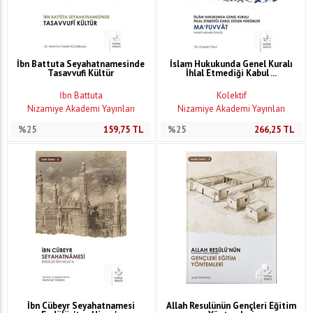
İbn Battuta Seyahatnamesinde
İslam Hukukunda Genel Kuralı
Tasavvufi Kültür
İhlal Etmediği Kabul ...
İbn Battuta
Kolektif
Nizamiye Akademi Yayınları
Nizamiye Akademi Yayınları
%25
159,75
TL
%25
266,25
TL
İbn Cübeyr Seyahatnamesi
Allah Resulünün Gençleri Eğitim