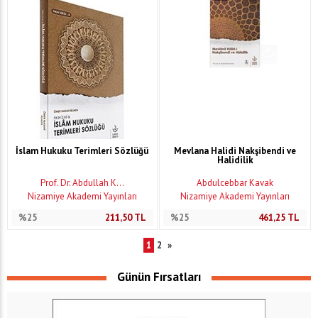
İslam Hukuku Terimleri Sözlüğü
Mevlana Halidi Nakşibendi ve
Halidilik
Prof. Dr. Abdullah K...
Abdulcebbar Kavak
Nizamiye Akademi Yayınları
Nizamiye Akademi Yayınları
%25
211,50
TL
%25
461,25
TL
1
2
»
Günün Fırsatları