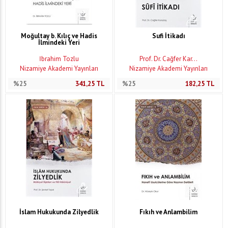
Moğultay b. Kılıç ve Hadis
Sufi İtikadı
İlmindeki Yeri
İbrahim Tozlu
Prof. Dr. Cağfer Kar...
Nizamiye Akademi Yayınları
Nizamiye Akademi Yayınları
%25
341,25
TL
%25
182,25
TL
İslam Hukukunda Zilyedlik
Fıkıh ve Anlambilim