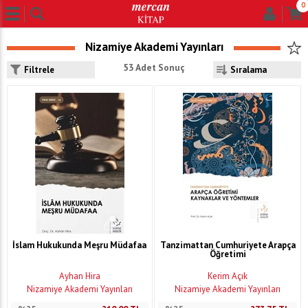
0
Nizamiye Akademi Yayınları
53 Adet Sonuç
Filtrele
İslam Hukukunda Meşru Müdafaa
Tanzimattan Cumhuriyete Arapça
Öğretimi
Ayhan Hira
Kerim Açık
Nizamiye Akademi Yayınları
Nizamiye Akademi Yayınları