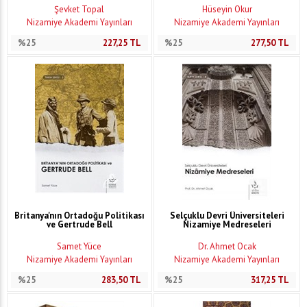
Şevket Topal
Hüseyin Okur
Nizamiye Akademi Yayınları
Nizamiye Akademi Yayınları
%25
227,25
TL
%25
277,50
TL
Britanya'nın Ortadoğu Politikası
Selçuklu Devri Üniversiteleri
ve Gertrude Bell
Nizamiye Medreseleri
Samet Yüce
Dr. Ahmet Ocak
Nizamiye Akademi Yayınları
Nizamiye Akademi Yayınları
%25
283,50
TL
%25
317,25
TL