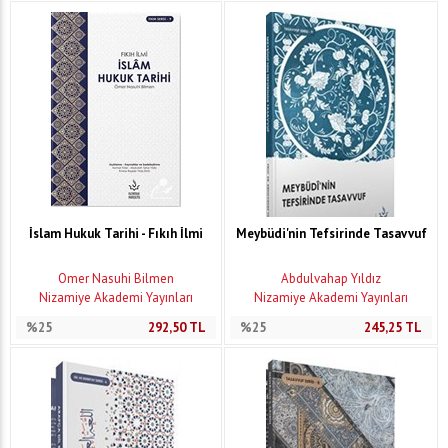
İslam Hukuk Tarihi - Fıkıh İlmi
Meybüdi'nin Tefsirinde Tasavvuf
Ömer Nasuhi Bilmen
Abdulvahap Yıldız
Nizamiye Akademi Yayınları
Nizamiye Akademi Yayınları
%25
292,50
TL
%25
245,25
TL