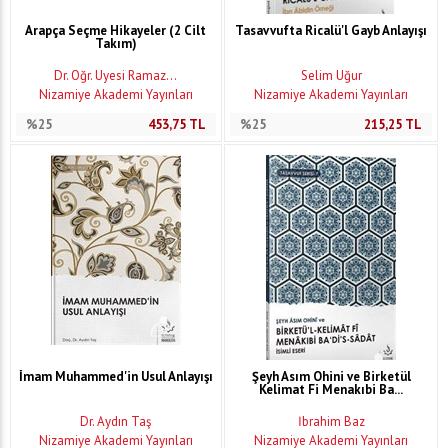
Arapça Seçme Hikayeler (2 Cilt
Tasavvufta Ricalü'l Gayb Anlayışı
Takım)
Dr. Öğr. Üyesi Ramaz...
Selim Uğur
Nizamiye Akademi Yayınları
Nizamiye Akademi Yayınları
%25
453,75
TL
%25
215,25
TL
İmam Muhammed'in Usul Anlayışı
Şeyh Asım Ohini ve Birketül
Kelimat Fi Menakıbi Ba...
Dr. Aydın Taş
İbrahim Baz
Nizamiye Akademi Yayınları
Nizamiye Akademi Yayınları