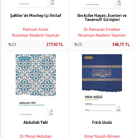
Şafiîler'de Mezhep İçi İhtilaf
İbn Acîbe Hayatı, Eserleri ve
Tasavvufî Görüşleri
Mahsum Aslan
Dr. Ramazan Emektar
Nizamiye Akademi Yayınları
Nizamiye Akademi Yayınları
%25
277,50
TL
%25
348,75
TL
Abdullah Yafii
Fıkıh Usulü
Dr. Mesut Akdoğan
Ömer Nasuhi Bilmen