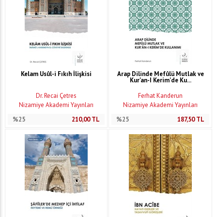
Kelam Usûl-i Fıkıh İlişkisi
Arap Dilinde Mefûlü Mutlak ve
Kur'an-I Kerim'de Ku...
Dr. Recai Çetres
Ferhat Kanderun
Nizamiye Akademi Yayınları
Nizamiye Akademi Yayınları
%25
210,00
TL
%25
187,50
TL