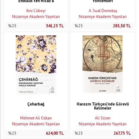
Endülüs'ten Hicaz'a
Yöntemleri
İbni Cübeyr
A. Suat Demirtaş
Nizamiye Akademi Yayınları
Nizamiye Akademi Yayınları
%25
341,25
TL
%25
283,50
TL
Çeharbağ
Harezm Türkçesi'nde Görevli
Kelimeler
Mehmet Ali Özkan
Ali Sözer
Nizamiye Akademi Yayınları
Nizamiye Akademi Yayınları
%25
624,00
TL
%25
267,75
TL