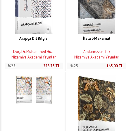
Arapça Dil Bilgisi
İlelü'l-Makamat
Doç. Dr. Muhammed Hü...
Abdurrezzak Tek
Nizamiye Akademi Yayınları
Nizamiye Akademi Yayınları
%25
228,75
TL
%25
165,00
TL