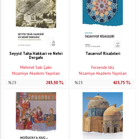
Seyyid Taha Hakkari ve Nehri
Tasavvuf Risaleleri
Dergahı
Mehmet Saki Çakır
Ferzende İdiz
Nizamiye Akademi Yayınları
Nizamiye Akademi Yayınları
%25
283,50
TL
%25
423,75
TL