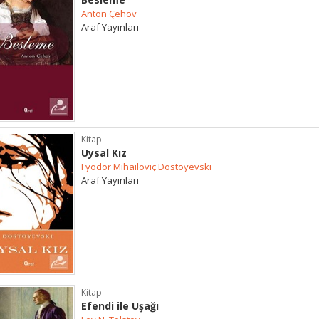
Anton Çehov
Araf Yayınları
Kitap
Uysal Kız
Fyodor Mihailoviç Dostoyevski
Araf Yayınları
Kitap
Efendi ile Uşağı