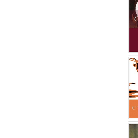
Tevfik Fikret
(1)
Betül Alkış
(1)
Ercan Kılıç
(1)
Seyyid Abdülkadir Geylani
(1)
Ahmet Midi
(1)
Mehmet Akif Ersoy
(1)
Alexandre Dumas
(1)
Howard Pyle
(1)
Muallim Naci
(1)
Jules Verne
(1)
Charles Dickens
(1)
Ezop
(1)
Jonathan Swift
(1)
Alphonse Daudet
(1)
J. M. Barrie
(1)
Jean De La Fountain
(1)
Carlo Collodi
(1)
Mark Twain
(1)
Eleanor H. Porter
(1)
Johanna Spyri
(1)
Robert Louis Stevenson
(1)
Lewis Carroll
(1)
Şemseddin Sami
(1)
Mehmed Rauf
(1)
Hakkı Yılmaz
(1)
Edmondo De Amicis
(1)