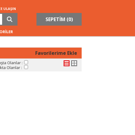
ZE ULAŞIN
SEPETİM (
0
)
ORİLER
Favorilerime Ekle
şta Olanlar :
ta Olanlar :