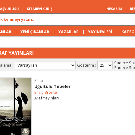
 BAŞVURUSU
|
KİTABEVİ GİRİŞİ
HESABIM
|
Bİ
|
|
|
|
ANLAR
YENİ ÇIKANLAR
YAZARLAR
YAYINEVLERİ
KATEG
RAF YAYINLARI
Sadece Satı
ralama :
Gösterim :
Sadece Stok
Kitap
Uğultulu Tepeler
Emily Bronte
Araf Yayınları