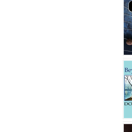
Desiderius Erasmus
(1)
Evliya Çelebi
(1)
Ivan Sergeyeviç Turgenyev
(1)
Victor Hugo
(1)
Theodor Storm
(1)
Johann Wolfgang Goethe
(1)
Niccolo Machiavelli
(1)
Beydeba
(1)
Feridüddin Attar
(1)
Sigmund Freud
(1)
Honore de Balzac
(1)
Şeyh Galip
(1)
Asip Kişeçok
(1)
Recep Kayalı
(1)
Betül Turpçu
(1)
Ayten Turan
(1)
Herman Melville
(1)
Selda Noyan
(1)
Mahmut Oymak
(1)
Hasan Ortakaya
(1)
Melih Oktay
(1)
Cebrail Güleryüz
(1)
Ziya Gökalp
(1)
Ahmet Hikmet Müftüoğlu
(1)
Cenab Şahabeddin
(1)
Samipaşazade Sezai
(1)
Ahmed Haşim
(1)