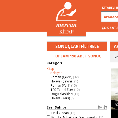
KİTABEVİ
ÇOK SAT
SONUÇLARI FİLTRELE
A
TOPLAM 190 ADET SONUÇ
Sı
Kategori
Kitap
Edebiyat
Roman (Çeviri)
(32)
Hikaye (Çeviri)
(21)
Roman (Yerli)
(15)
100 Temel Eser
(12)
Doğu Klasikleri
(11)
Hikaye (Yerli)
(6)
Deneme (Yerli)
(4)
Şiir (Yerli)
(3)
Eser Sahibi
Anı (Hatırat)
(2)
Halil Cibran
(12)
Anlatı
(1)
Fyodor Mihailoviç Dostoyevski
(11)