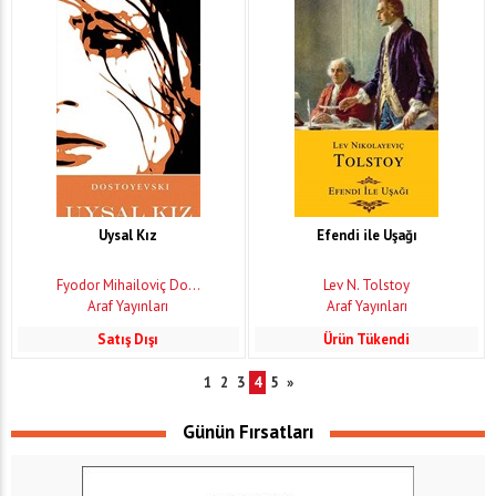
Uysal Kız
Efendi ile Uşağı
Fyodor Mihailoviç Do...
Lev N. Tolstoy
Araf Yayınları
Araf Yayınları
Satış Dışı
Ürün Tükendi
1
2
3
4
5
»
Günün Fırsatları