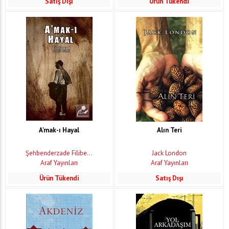
Satış Dışı
Ürün Tükendi
A'mak-ı Hayal
Alın Teri
Şehbenderzade Filibe...
Jack London
Araf Yayınları
Araf Yayınları
Ürün Tükendi
Satış Dışı