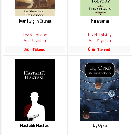
İvan İlyiç'in Ölümü
İtiraflarım
Lev N. Tolstoy
Lev N. Tolstoy
Araf Yayınları
Araf Yayınları
Ürün Tükendi
Ürün Tükendi
Hastalık Hastası
Üç Öykü