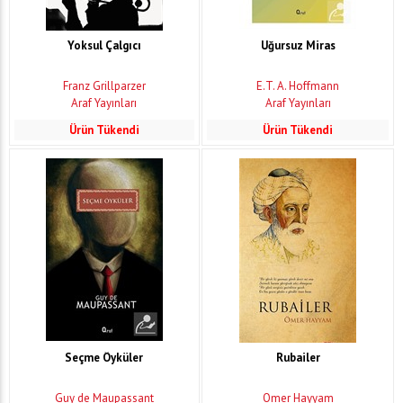
Yoksul Çalgıcı
Uğursuz Miras
Franz Grillparzer
E.T. A. Hoffmann
Araf Yayınları
Araf Yayınları
Ürün Tükendi
Ürün Tükendi
Seçme Öyküler
Rubailer
Guy de Maupassant
Ömer Hayyam